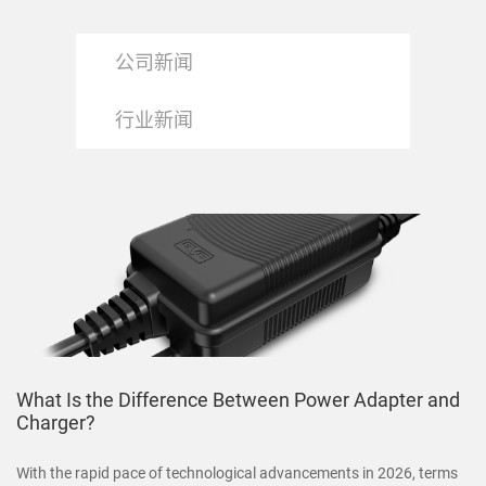
公司新闻
行业新闻
What Is the Difference Between Power Adapter and
Charger?
With the rapid pace of technological advancements in 2026, terms