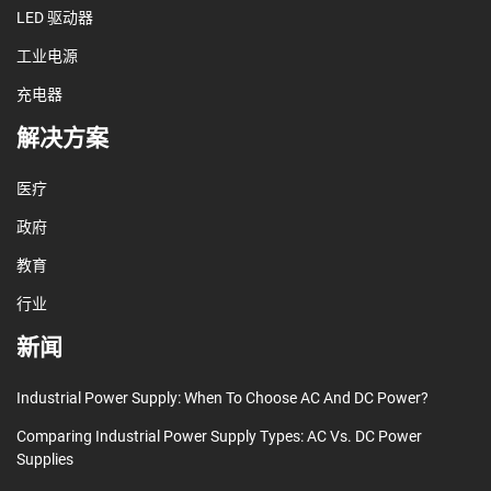
LED 驱动器
工业电源
充电器
解决方案
医疗
政府
教育
行业
新闻
Industrial Power Supply: When To Choose AC And DC Power?
Comparing Industrial Power Supply Types: AC Vs. DC Power
Supplies