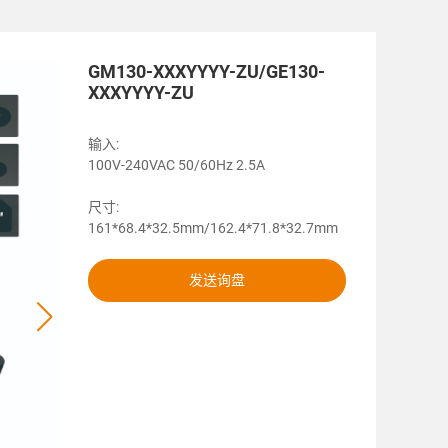
GM130-XXXYYYY-ZU/GE130-
XXXYYYY-ZU
输入:
100V-240VAC 50/60Hz 2.5A
尺寸:
161*68.4*32.5mm/162.4*71.8*32.7mm
发送询盘