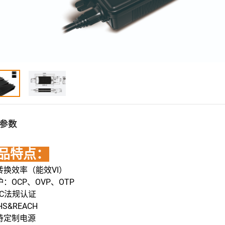
参数
品特点：
高转换效率（能效VI）
护：OCP、OVP、OTP
MC法规认证
HS&REACH
支持定制电源