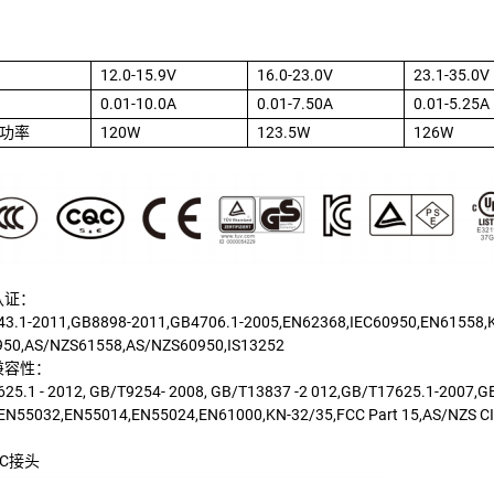
12.0-15.9V
16.0-23.0V
23.1-35.0V
0.01-10.0A
0.01-7.50A
0.01-5.25A
功率
120W
123.5W
126W
认证：
3.1-2011,GB8898-2011,GB4706.1-2005,EN62368,IEC60950,EN61558,K
50,AS/NZS61558,AS/NZS60950,IS13252
兼容性：
25.1 - 2012, GB/T9254- 2008, GB/T13837 -2 012,GB/T17625.1-2007,G
EN55032,EN55014,EN55024,EN61000,KN-32/35,FCC Part 15,AS/NZS CI
C接头