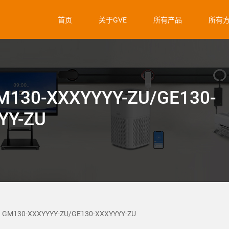
首页
关于GVE
所有产品
所有
M130-XXXYYYY-ZU/GE130-
YY-ZU
GM130-XXXYYYY-ZU/GE130-XXXYYYY-ZU