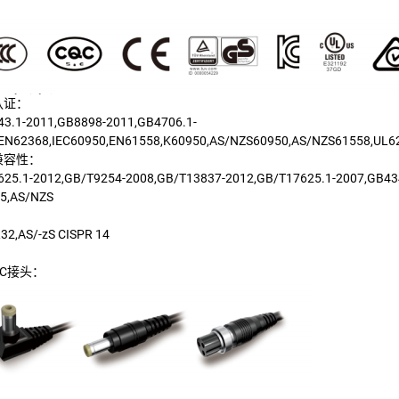
认证：
3.1-2011,GB8898-2011,GB4706.1-
EN62368,IEC60950,EN61558,K60950,AS/NZS60950,AS/NZS61558,UL6
兼容性：
25.1-2012,GB/T9254-2008,GB/T13837-2012,GB/T17625.1-2007,GB43
15,AS/NZS
32,AS/-zS CISPR 14
C接头：