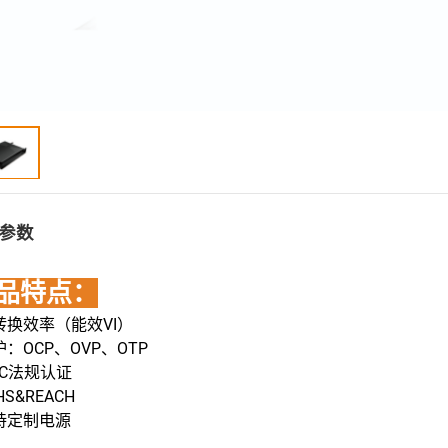
参数
品特点：
高转换效率（能效VI）
护：OCP、OVP、OTP
MC法规认证
HS&REACH
支持定制电源